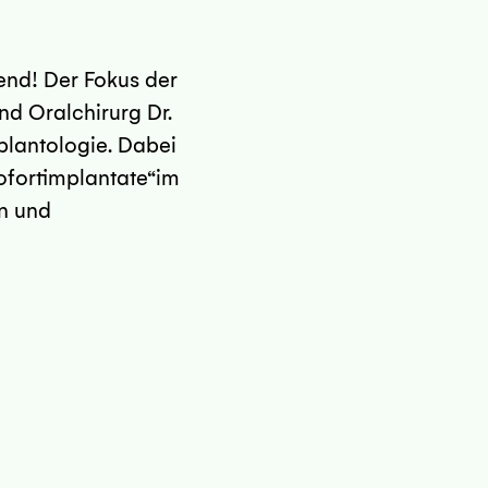
end! Der Fokus der
nd Oralchirurg Dr.
plantologie. Dabei
ofortimplantate“im
en und