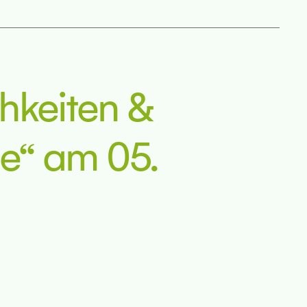
hkeiten &
ie“ am 05.