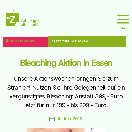
sseite
Menü
doktor
z
MEIN STANDORT
JETZT TERMIN BUCHEN
8 - 12099 Berlin
sseite
Bleaching Aktion in Essen
Unsere Aktionswochen bringen Sie zum
Strahlen! Nutzen Sie Ihre Gelegenheit auf ein
vergünstigtes Bleaching: Anstatt 399,- Euro
44787 Bochum
jetzt für nur 199,- bis 299,- Euro!
sseite
4. Juni 2018
Beitragsdatum