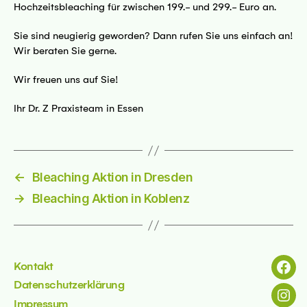
Hochzeitsbleaching für zwischen 199.- und 299.- Euro an.
69 Dresden
Sie sind neugierig geworden? Dann rufen Sie uns einfach an!
Wir beraten Sie gerne.
sseite
Wir freuen uns auf Sie!
Ihr Dr. Z Praxisteam in Essen
 - 45127 Essen
←
Bleaching Aktion in Dresden
sseite
→
Bleaching Aktion in Koblenz
Kontakt
Menü
Datenschutzerklärung
kfurt
Menü
Impressum