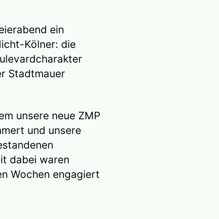
eierabend ein
icht-Kölner: die
oulevardcharakter
ner Stadtmauer
rem unsere neue ZMP
ümmert und unsere
bestandenen
it dabei waren
zten Wochen engagiert