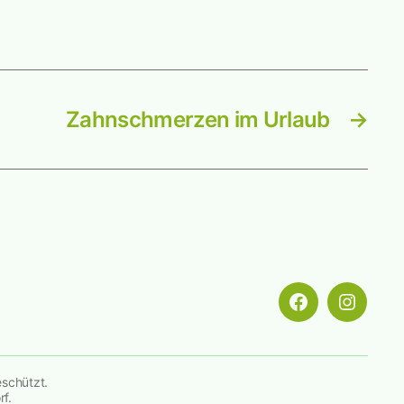
Zahnschmerzen im Urlaub
→
Menüeintrag
Menüein
eschützt.
f.