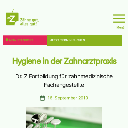
sseite
Menü
doktor
z
MEIN STANDORT
JETZT TERMIN BUCHEN
8 - 12099 Berlin
sseite
Hygiene in der Zahnarztpraxis
Dr. Z Fortbildung für zahnmedizinische
Fachangestellte
16. September 2019
Beitragsdatum
44787 Bochum
sseite