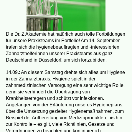
5 Bremen
Die Dr. Z Akademie hat natürlich auch tolle Fortbildungen
sseite
für unsere Praxisteams im Portfolio! Am 14. September
trafen sich die hygienebeauftragten und -interessierten
Zahnarzthelferinnen unserer Praxisteams aus ganz
Deutschland in Düsseldorf, um sich fortzubilden.
14.09.: An diesem Samstag drehte sich alles um Hygiene
in der Zahnarztpraxis. Hygiene spielt in der
mnitz
zahnmedizinischen Versorgung eine sehr wichtige Rolle,
denn sie verhindert die Übertragung von
sseite
Krankheitserregern und schützt vor Infektionen.
Angefangen von der Erläuterung unseres Hygieneplans,
über die Umsetzung gezielter Hygienemaßnahmen, zum
Beispiel der Aufbereitung von Medizinprodukten, bis hin
zur Kontrolle – es gilt, viele Richtlinien, Gesetze und
Verordnungen zu beachten und kontinuierlich