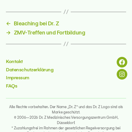
←
Bleaching bei Dr. Z
→
ZMV-Treffen und Fortbildung
 7-11 - 24103 Kiel
sseite
Kontakt
Menü
Datenschutzerklärung
Menü
Impressum
FAQs
23 - 50672 Köln
sseite
Alle Rechte vorbehalten. Der Name „Dr. Z“ und das Dr. Z Logo sind als
Marke geschützt.
© 2006–2026 Dr. Z Medizinisches Versorgungszentrum GmbH,
Düsseldorf.
* Zuzahlungsfrei im Rahmen der gesetzlichen Regelversorgung bei