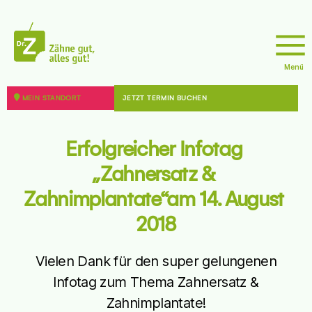
Menü
doktor
z
MEIN STANDORT
JETZT TERMIN BUCHEN
Erfolgreicher Infotag 
„Zahnersatz & 
Zahnimplantate“am 14. August 
2018
Vielen Dank für den super gelungenen
Infotag zum Thema Zahnersatz &
Zahnimplantate!