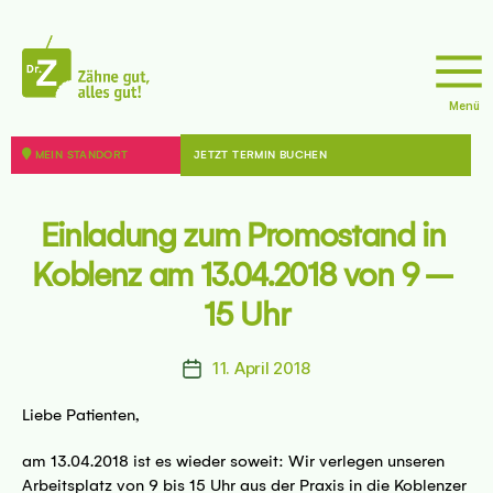
sseite
Menü
doktor
z
MEIN STANDORT
JETZT TERMIN BUCHEN
8 - 12099 Berlin
sseite
Einladung zum Promostand in 
Koblenz am 13.04.2018 von 9 – 
15 Uhr
11. April 2018
Beitragsdatum
44787 Bochum
Liebe Patienten,
sseite
am 13.04.2018 ist es wieder soweit: Wir verlegen unseren
Arbeitsplatz von 9 bis 15 Uhr aus der Praxis in die Koblenzer