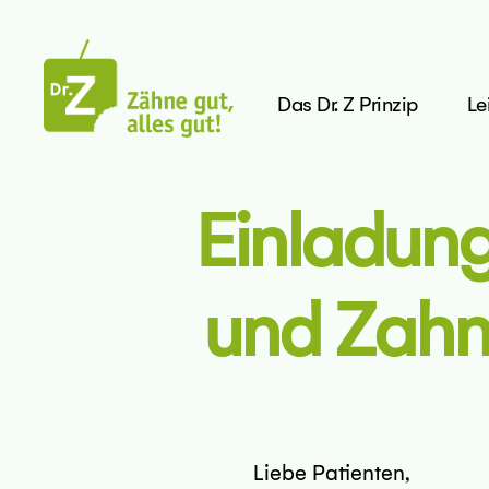
Das Dr. Z Prinzip
Le
doktor
z
rlin
Einladung
und Zahn
m
Liebe Patienten,