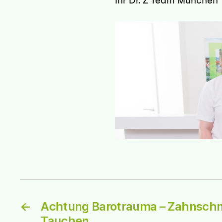
Ihr Dr. Z Team München
lstadt
←
Achtung Barotrauma – Zahnsch
Tauchen