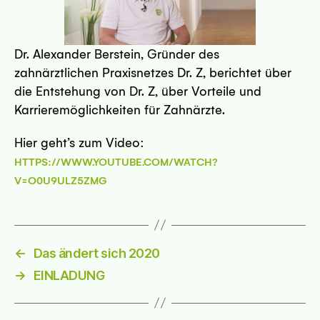
Dr. Alexander Berstein, Gründer des
5 Bremen
zahnärztlichen Praxisnetzes Dr. Z, berichtet über
die Entstehung von Dr. Z, über Vorteile und
sseite
Karrieremöglichkeiten für Zahnärzte.
Hier geht’s zum Video:
HTTPS://WWW.YOUTUBE.COM/WATCH?
V=O0U9ULZ5ZMG
mnitz
sseite
←
Das ändert sich 2020
→
EINLADUNG