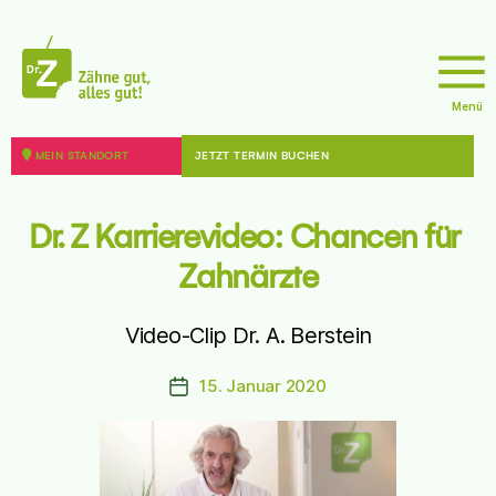
sseite
Menü
doktor
z
MEIN STANDORT
JETZT TERMIN BUCHEN
8 - 12099 Berlin
sseite
Dr. Z Karrierevideo: Chancen für 
Zahnärzte
Video-Clip Dr. A. Berstein
44787 Bochum
15. Januar 2020
Beitragsdatum
sseite