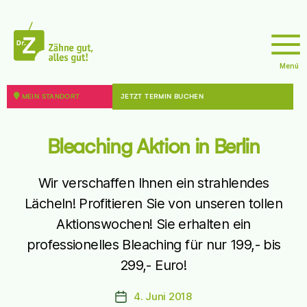
sseite
Menü
doktor
z
MEIN STANDORT
JETZT TERMIN BUCHEN
8 - 12099 Berlin
sseite
Bleaching Aktion in Berlin
Wir verschaffen Ihnen ein strahlendes
Lächeln! Profitieren Sie von unseren tollen
Aktionswochen! Sie erhalten ein
44787 Bochum
professionelles Bleaching für nur 199,- bis
299,- Euro!
sseite
4. Juni 2018
Beitragsdatum