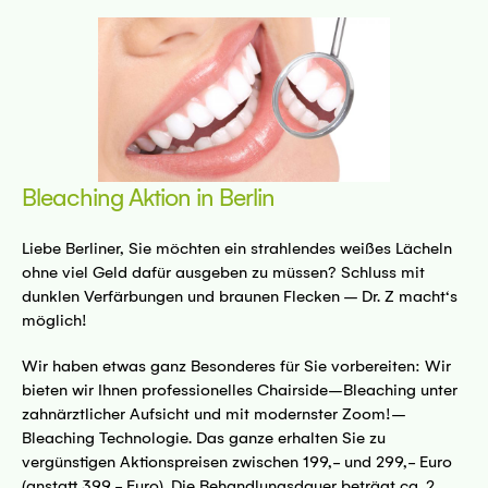
5 Bremen
sseite
Bleaching Aktion in Berlin
Liebe Berliner, Sie möchten ein strahlendes weißes Lächeln
ohne viel Geld dafür ausgeben zu müssen? Schluss mit
dunklen Verfärbungen und braunen Flecken – Dr. Z macht‘s
mnitz
möglich!
sseite
Wir haben etwas ganz Besonderes für Sie vorbereiten: Wir
bieten wir Ihnen professionelles Chairside–Bleaching unter
zahnärztlicher Aufsicht und mit modernster Zoom!–
Bleaching Technologie. Das ganze erhalten Sie zu
vergünstigen Aktionspreisen zwischen 199,- und 299,- Euro
(anstatt 399,- Euro). Die Behandlungsdauer beträgt ca. 2