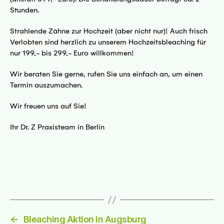
Stunden.
69 Dresden
Strahlende Zähne zur Hochzeit (aber nicht nur)! Auch frisch
sseite
Verlobten sind herzlich zu unserem Hochzeitsbleaching für
nur 199,- bis 299,- Euro willkommen!
Wir beraten Sie gerne, rufen Sie uns einfach an, um einen
Termin auszumachen.
Wir freuen uns auf Sie!
 - 45127 Essen
Ihr Dr. Z Praxisteam in Berlin
sseite
kfurt
←
Bleaching Aktion in Augsburg