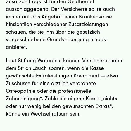
Zusatzbeitrags ist für den Geldbeutel
sseite
ausschlaggebend. Der Versicherte sollte auch
immer auf das Angebot seiner Krankenkasse
hinsichtlich verschiedener Zusatzleistungen
schauen, die sie ihm über die gesetzlich
vorgeschriebene Grundversorgung hinaus
anbietet.
 - 85049 Ingolstadt
Laut Stiftung Warentest können Versicherte unter
sseite
dem Strich „auch sparen, wenn die Kasse
gewünschte Extraleistungen übernimmt – etwa
Zuschüsse für eine ärztlich verordnete
Osteopathie oder die professionelle
Zahnreinigung“. Zahle die eigene Kasse „nichts
oder nur wenig bei den gewünschten Extras“,
4117 Kassel
könne ein Wechsel ratsam sein.
sseite