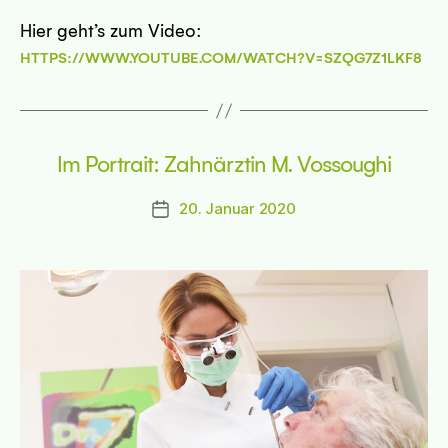
Hier geht’s zum Video:
HTTPS://WWW.YOUTUBE.COM/WATCH?V=SZQG7Z1LKF8
331 München
Im Portrait: Zahnärztin M. Vossoughi
sseite
20. Januar 2020
Beitragsdatum