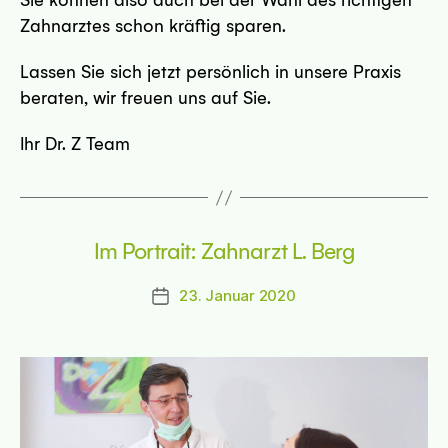
Sie können also auch bei der Wahl des richtigen
Zahnarztes schon kräftig sparen.
98 Krefeld
Lassen Sie sich jetzt persönlich in unsere Praxis
beraten, wir freuen uns auf Sie.
sseite
Ihr Dr. Z Team
Im Portrait: Zahnarzt L. Berg
Leipzig
23. Januar 2020
sseite
Beitragsdatum