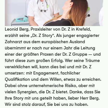
 23552 Lübeck
sseite
Leonid Berg, Praxisleiter von Dr. Z in Krefeld,
erzählt seine „Dr. Z Story“. Als junger engagierter
Zahnarzt aus dem europäischen Ausland
 - 47441 Moers
übernimmt er nach nur einem Jahr die Leitung
einer der größten Praxen der Dr. Z Gruppe – und
sseite
führt diese zum großen Erfolg. Wer seine Träume
verwirklichen will, kann dies bei und mit Dr. Z
umsetzen: mit Engagement, fachlicher
Qualifikation und dem Willen, etwas zu erreichen.
Dabei ohne unternehmerische Risiko, aber mit
vielen Synergien, die Dr. Z bietet. Danke, dass Sie
76 Mülheim
Ihre Story mit uns geteilt haben, lieber Herr Berg.
Wir sind stolz darauf, Sie bei uns zu haben.
sseite