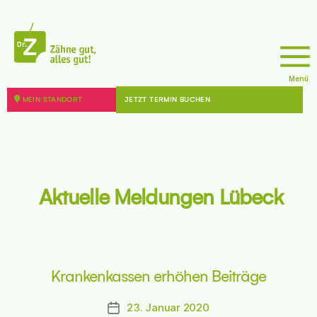
sseite
doktor
Menü
z
MEIN STANDORT
JETZT TERMIN BUCHEN
8 - 12099 Berlin
sseite
Aktuelle Meldungen Lübeck
44787 Bochum
Krankenkassen erhöhen Beiträge
sseite
23. Januar 2020
Beitragsdatum