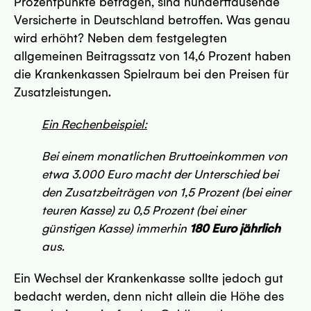
Prozentpunkte betragen, sind hunderttausende
Versicherte in Deutschland betroffen. Was genau
69 Dresden
wird erhöht? Neben dem festgelegten
sseite
allgemeinen Beitragssatz von 14,6 Prozent haben
die Krankenkassen Spielraum bei den Preisen für
Zusatzleistungen.
Ein Rechenbeispiel:
Bei einem monatlichen Bruttoeinkommen von
 - 45127 Essen
etwa 3.000 Euro macht der Unterschied bei
sseite
den Zusatzbeiträgen von 1,5 Prozent (bei einer
teuren Kasse) zu 0,5 Prozent (bei einer
günstigen Kasse) immerhin
180 Euro jährlich
aus.
Ein Wechsel der Krankenkasse sollte jedoch gut
bedacht werden, denn nicht allein die Höhe des
kfurt