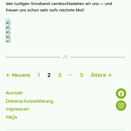
den lustigen Vorabend verabschiedeten wir uns – und
freuen uns schon sehr aufs nächste Mal!
Seitennummerierung
…
←
Neuere
1
2
3
5
Ältere
→
der
Beiträge
Kontakt
Menü
Datenschutzerklärung
Menü
Impressum
FAQs