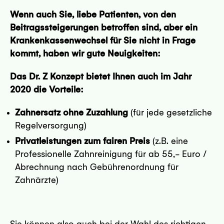
Wenn auch Sie, liebe Patienten, von den
Beitragssteigerungen betroffen sind, aber ein
Krankenkassenwechsel für Sie nicht in Frage
kommt, haben wir gute Neuigkeiten:
 7-11 - 24103 Kiel
Das Dr. Z Konzept bietet Ihnen auch im Jahr
sseite
2020 die Vorteile:
Zahnersatz ohne Zuzahlung
(für jede gesetzliche
Regelversorgung)
Privatleistungen zum fairen Preis
(z.B. eine
Professionelle Zahnreinigung für ab 55,- Euro /
23 - 50672 Köln
Abrechnung nach Gebührenordnung für
sseite
Zahnärzte)