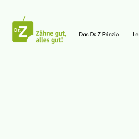
Das Dr. Z Prinzip
Le
doktor
rlin
z
m