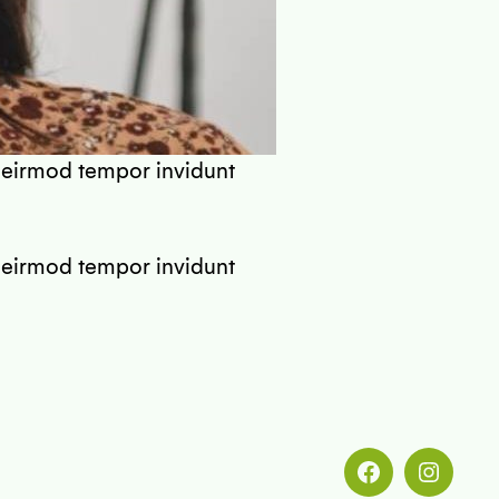
 eirmod tempor invidunt
 eirmod tempor invidunt
Menüeintrag
Menüeint