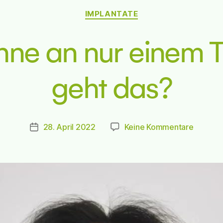
Kategorien
IMPLANTATE
hne an nur einem 
geht das?
zu
28. April 2022
Keine Kommentare
Beitragsdatum
Feste
Zähne
an
nur
einem
Tag
–
wie