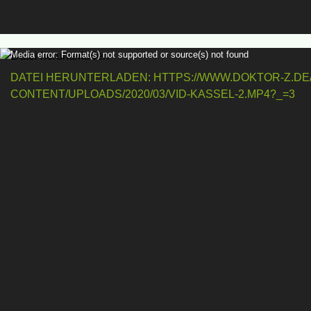
V
Media error: Format(s) not supported or source(s) not found
i
DATEI HERUNTERLADEN: HTTPS://WWW.DOKTOR-Z.DE
d
CONTENT/UPLOADS/2020/03/VID-KASSEL-2.MP4?_=3
e
o
-
P
l
a
y
e
r