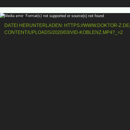
V
Media error: Format(s) not supported or source(s) not found
i
DATEI HERUNTERLADEN: HTTPS://WWW.DOKTOR-Z.DE
d
CONTENT/UPLOADS/2020/03/VID-KOBLENZ.MP4?_=2
e
o
-
P
l
a
y
e
r