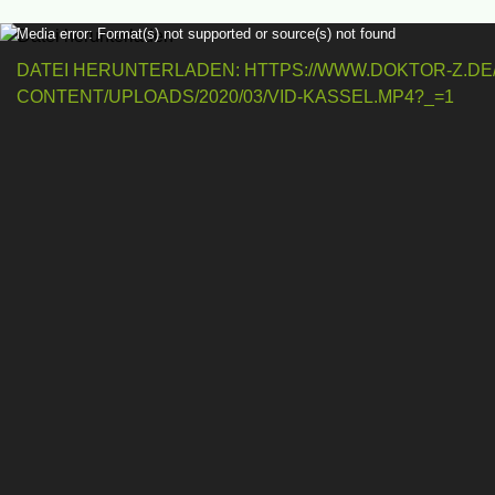
V
Media error: Format(s) not supported or source(s) not found
i
DATEI HERUNTERLADEN: HTTPS://WWW.DOKTOR-Z.DE
d
CONTENT/UPLOADS/2020/03/VID-KASSEL.MP4?_=1
e
o
-
P
l
a
y
e
r