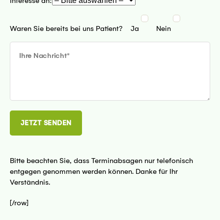
Interesse an:
69 Dresden
Waren Sie bereits bei uns Patient?
Ja
Nein
sseite
 - 45127 Essen
sseite
Bitte beachten Sie, dass Terminabsagen nur telefonisch
entgegen genommen werden können. Danke für Ihr
Verständnis.
[/row]
kfurt