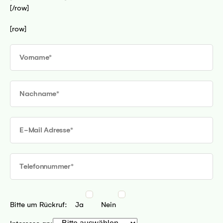
[/row]
[row]
5 Bremen
sseite
mnitz
sseite
Bitte um Rückruf:
Ja
Nein