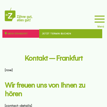
sseite
doktor
Menü
z
MEIN STANDORT
JETZT TERMIN BUCHEN
8 - 12099 Berlin
sseite
Kontakt – Frankfurt
[row]
44787 Bochum
Wir freuen uns von Ihnen zu 
hören
sseite
[contact-details]